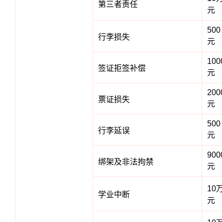
第三者责任
元
500
行李损失
元
100
签证拒签补偿
元
200
票证损失
元
500
行李延误
元
900
绑架及非法拘禁
元
10
学业中断
元