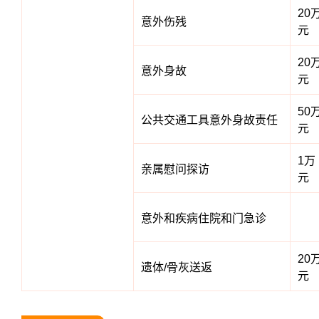
20
意外伤残
元
20
意外身故
元
50
公共交通工具意外身故责任
元
1万
亲属慰问探访
元
意外和疾病住院和门急诊
20
遗体/骨灰送返
元