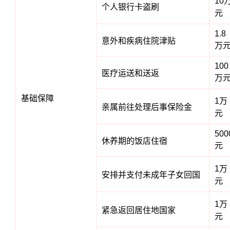
10
个人银行卡盗刷
元
1.8
意外和疾病住院津贴
万
100
医疗运送和送返
万
基础保障
1万
亲属前往处理后事保险金
元
500
休养期的饭店住宿
元
1万
安排并支付未成年子女回国
元
1万
紧急返回居住地国家
元