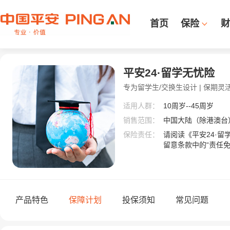
首页
保险
财
平安24·留学无忧险
专为留学生/交换生设计 | 保期
适用人群：
10周岁--45周岁
销售范围：
中国大陆（除港澳台
保险责任：
请阅读《平安24·留
留意条款中的“责任免
产品特色
保障计划
投保须知
常见问题