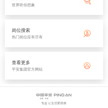
世界听你想象
岗位搜索
热门岗位应有尽有
查看更多
平安集团官方网站