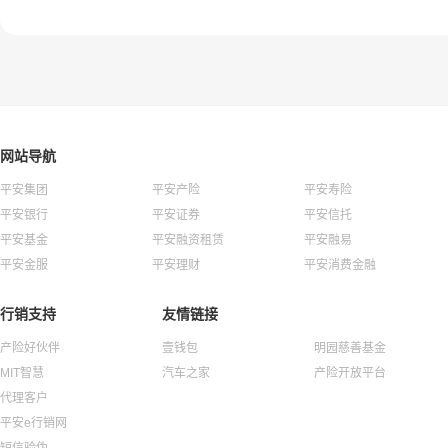
网站导航
平安集团
平安产险
平安寿险
平安银行
平安证券
平安信托
平安基金
平安融资租赁
平安融易
平安金服
平安理财
平安消费金融
行销支持
友情链接
产险好伙伴
壹钱包
明园慈善基金
MIT智慧
汽车之家
产险开放平台
代理客户
平安e行销网
短信验伪